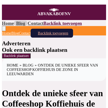
ABVAKABOFNV
Home
Blog
Contact
Backlink toevoegen
Home
Blog
Contact
Backlink toevoegen
Adverteren
Ook een backlink plaatsen
Backlink plaatsen
HOME
»
BLOG
»
ONTDEK DE UNIEKE SFEER VAN
COFFEESHOP KOFFIEHUIS DE ZONE IN
LEEUWARDEN
Ontdek de unieke sfeer van
Coffeeshop Koffiehuis de