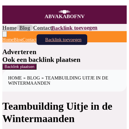
ABVAKABOFNV
Home
Blog
Contact
Backlink toevoegen
Home
Blog
Contact
Backlink toevoegen
Adverteren
Ook een backlink plaatsen
Backlink plaatsen
HOME
»
BLOG
»
TEAMBUILDING UITJE IN DE
WINTERMAANDEN
Teambuilding Uitje in de
Wintermaanden